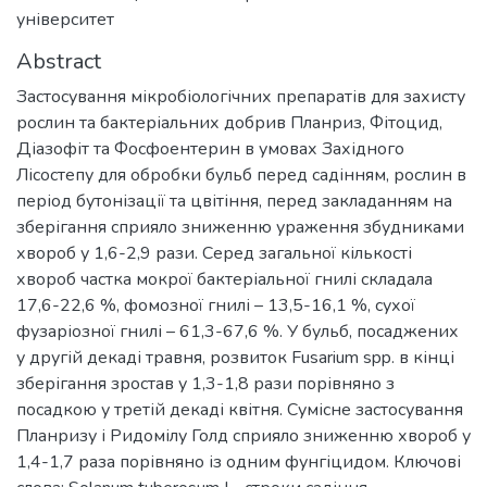
університет
Abstract
Застосування мікробіологічних препаратів для захисту
рослин та бактеріальних добрив Планриз, Фітоцид,
Діазофіт та Фосфоентерин в умовах Західного
Лісостепу для обробки бульб перед садінням, рослин в
період бутонізації та цвітіння, перед закладанням на
зберігання сприяло зниженню ураження збудниками
хвороб у 1,6-2,9 рази. Серед загальної кількості
хвороб частка мокрої бактеріальної гнилі складала
17,6-22,6 %, фомозної гнилі – 13,5-16,1 %, сухої
фузаріозної гнилі – 61,3-67,6 %. У бульб, посаджених
у другій декаді травня, розвиток Fusarium spp. в кінці
зберігання зростав у 1,3-1,8 рази порівняно з
посадкою у третій декаді квітня. Сумісне застосування
Планризу і Ридомілу Голд сприяло зниженню хвороб у
1,4-1,7 раза порівняно із одним фунгіцидом. Ключові