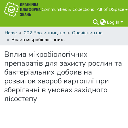
Communities & Collections
All of DSpace
Log In
Home
002 Рослинництво
Овочівництво
Вплив мікробіологічних препаратів для захисту рослин та бактеріальних добрив на розвиток хвороб картоплі при зберіганні в умовах західного лісостепу
Вплив мікробіологічних
препаратів для захисту рослин та
бактеріальних добрив на
розвиток хвороб картоплі при
зберіганні в умовах західного
лісостепу