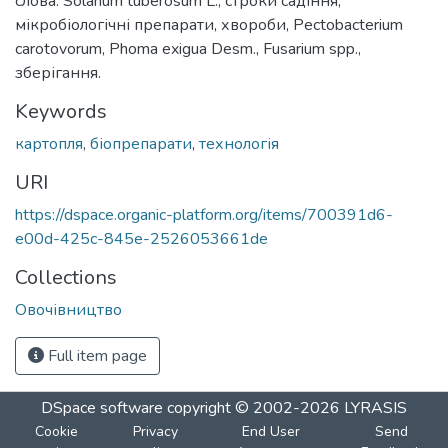
слова: Solanum tuberosum L., строки садіння,
мікробіологічні препарати, хвороби, Pectobacterium
carotovorum, Phoma exigua Desm., Fusarium spp.,
зберігання.
Keywords
картопля
,
біопрепарати
,
технологія
URI
https://dspace.organic-platform.org/items/700391d6-
e00d-425c-845e-2526053661de
Collections
Овочівництво
Full item page
DSpace software
copyright © 2002-2026
LYRASIS
Cookie
Privacy
End User
Send