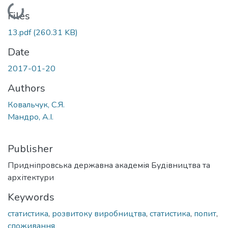
Loading...
Files
13.pdf
(260.31 KB)
Date
2017-01-20
Authors
Ковальчук, С.Я.
Мандро, А.І.
Publisher
Придніпровська державна академія Будівництва та
архітектури
Keywords
статистика
,
розвитоку виробництва
,
статистика
,
попит
,
споживання