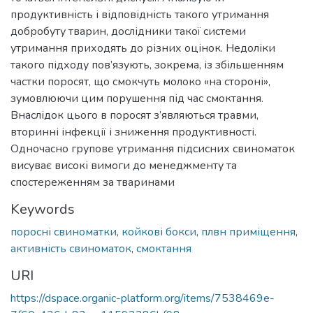
продуктивність і відповідність такого утримання
добробуту тварин, дослідники такої системи
утримання приходять до різних оцінок. Недоліки
такого підходу пов’язують, зокрема, із збільшенням
частки поросят, що смокчуть молоко «на стороні»,
зумовлюючи цим порушення під час смоктання.
Внаслідок цього в поросят з’являються травми,
вторинні інфекції і зниження продуктивності.
Одночасно групове утримання підсисних свиноматок
висуває високі вимоги до менеджменту та
спостереженням за тваринами
Keywords
поросні свиноматки
,
койкові бокси
,
плвн приміщення
,
активність свиноматок
,
смоктання
URI
https://dspace.organic-platform.org/items/7538469e-