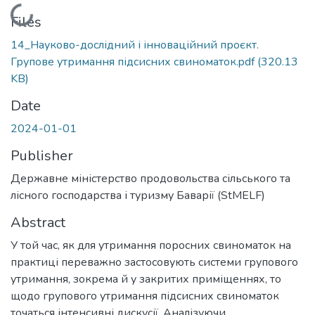
Loading...
Files
14_Науково-дослідний і інноваційний проєкт.
Групове утримання підсисних свиноматок.pdf
(320.13
KB)
Date
2024-01-01
Publisher
Державне міністерство продовольства сільського та
лісного господарства і туризму Баварії (StMELF)
Abstract
У той час, як для утримання поросних свиноматок на
практиці переважно застосовують системи групового
утримання, зокрема й у закритих приміщеннях, то
щодо групового утримання підсисних свиноматок
точаться інтенсивні дискусії. Аналізуючи