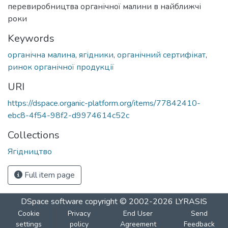
перевиробництва органічної малини в найближчі
роки
Keywords
органічна малина
,
ягідники
,
органічний сертифікат
,
ринок органічної продукції
URI
https://dspace.organic-platform.org/items/77842410-
ebc8-4f54-98f2-d9974614c52c
Collections
Ягідництво
Full item page
DSpace software
copyright © 2002-2026
LYRASIS
Cookie
Privacy
End User
Send
settings
policy
Agreement
Feedback