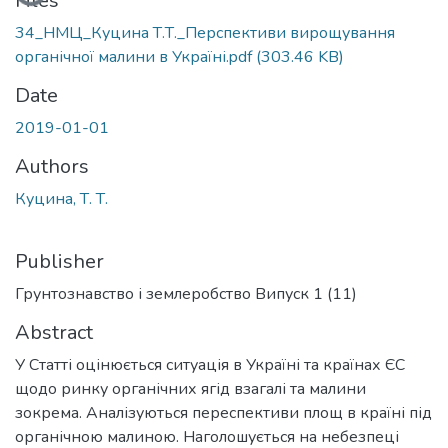
Files
34_НМЦ_Куцина Т.Т._Перспективи вирощування
органічної малини в Україні.pdf
(303.46 KB)
Date
2019-01-01
Authors
Куцина, Т. Т.
Publisher
Грунтознавство і землеробство Випуск 1 (11)
Abstract
У Статті оцінюється ситуація в Україні та країнах ЄС
щодо ринку органічних ягід взагалі та малини
зокрема. Аналізуються переспективи площ в країні під
органічною малиною. Наголошується на небезпеці