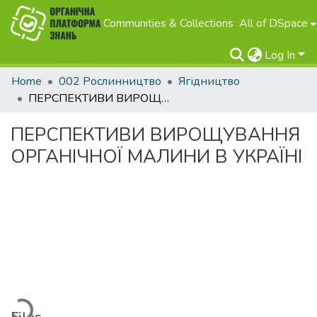
Communities & Collections
All of DSpace
Log In
Home
002 Рослинництво
Ягідництво
ПЕРСПЕКТИВИ ВИРОЩУВАННЯ ОРГАНІЧНОЇ МАЛИНИ В УКРАЇНІ
ПЕРСПЕКТИВИ ВИРОЩУВАННЯ
ОРГАНІЧНОЇ МАЛИНИ В УКРАЇНІ
Loading...