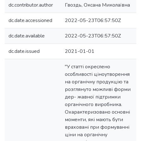
dc.contributor.author
Гвоздь, Оксана Миколаївна
dc.date.accessioned
2022-05-23T06:57:50Z
dc.date.available
2022-05-23T06:57:50Z
dc.date.issued
2021-01-01
"У статті окреслено
особливості ціноутворення
на органічну продукцію та
розглянуто можливі форми
дер- жавної підтримки
органічного виробника.
Охарактеризовано основні
моменти, які мають бути
враховані при формуванні
ціни на органічну