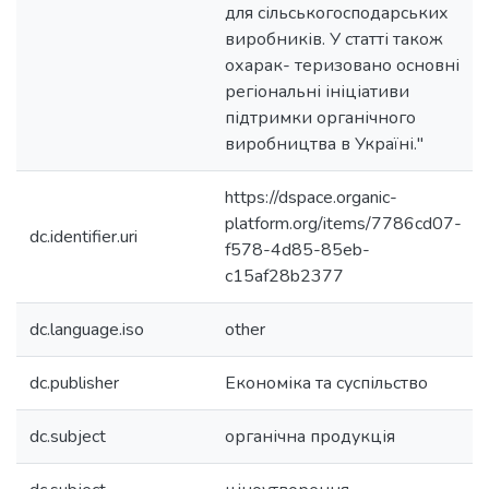
для сільськогосподарських
виробників. У статті також
охарак- теризовано основні
регіональні ініціативи
підтримки органічного
виробництва в Україні."
https://dspace.organic-
platform.org/items/7786cd07-
dc.identifier.uri
f578-4d85-85eb-
c15af28b2377
dc.language.iso
other
dc.publisher
Економіка та суспільство
dc.subject
органічна продукція