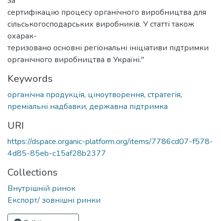
за
сертифікацію процесу органічного виробництва для
сільськогосподарських виробників. У статті також
охарак-
теризовано основні регіональні ініціативи підтримки
органічного виробництва в Україні."
Keywords
органічна продукція
,
ціноутворення
,
стратегія
,
преміальні надбавки
,
державна підтримка
URI
https://dspace.organic-platform.org/items/7786cd07-f578-
4d85-85eb-c15af28b2377
Collections
Внутрішній ринок
Експорт/ зовнішні ринки