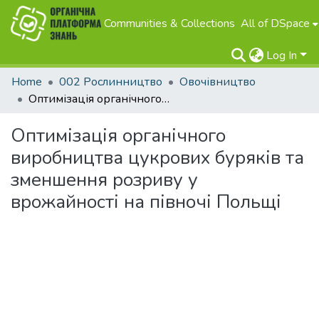
Communities & Collections
All of DSpace
Log In
Home
002 Рослинництво
Овочівництво
Оптимізація органічного виробництва цукрових буряків та зменшення розриву у врожайності на півночі Польщі
Оптимізація органічного
виробництва цукрових буряків та
зменшення розриву у
врожайності на півночі Польщі