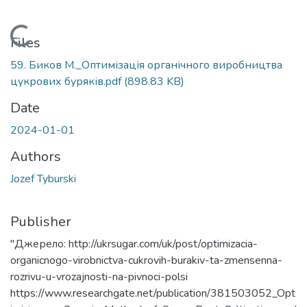
Loading...
Files
59. Биков М._Оптимізація органічного виробництва
цукрових буряків.pdf
(898.83 KB)
Date
2024-01-01
Authors
Jozef Tyburski
Publisher
"Джерело: http://ukrsugar.com/uk/post/optimizacia-
organicnogo-virobnictva-cukrovih-burakiv-ta-zmensenna-
rozrivu-u-vrozajnosti-na-pivnoci-polsi
https://www.researchgate.net/publication/381503052_Opt