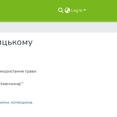
Log In
ицькому
використання трави
Німеччина)."
ччини
,
конюшина
,