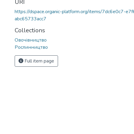
URI
https://dspace.organic-platform.org/items/7dc6e0c7-e
abc65733acc7
Collections
Овочівництво
Рослинництво
Full item page