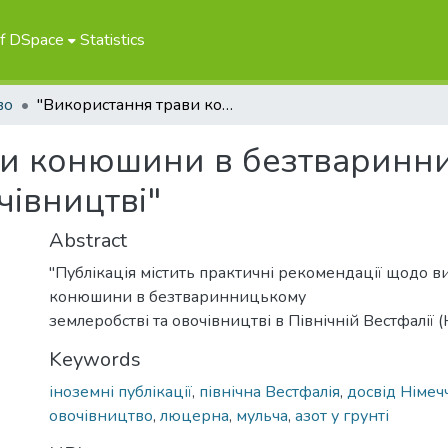
of DSpace
Statistics
во
"Використання трави конюшини в безтваринницькому землеробстві та овочівництві"
ви конюшини в безтваринн
чівництві"
Abstract
"Публікація містить практичні рекомендації щодо 
конюшини в безтваринницькому
землеробстві та овочівництві в Північній Вестфалії (
Keywords
іноземні публікації
,
північна Вестфалія
,
досвід Німе
овочівництво
,
люцерна
,
мульча
,
азот у грунті