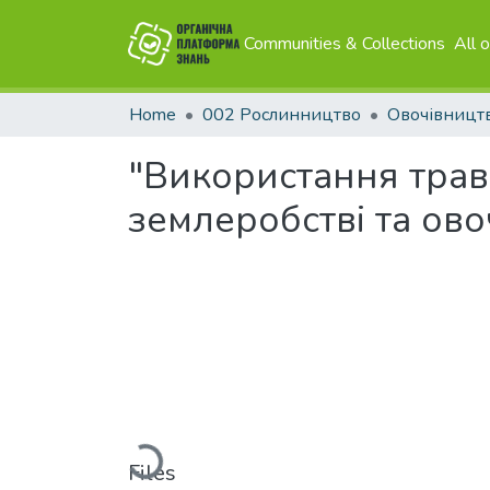
Communities & Collections
All 
Home
002 Рослинництво
Овочівницт
"Використання тра
землеробстві та ово
Loading...
Files