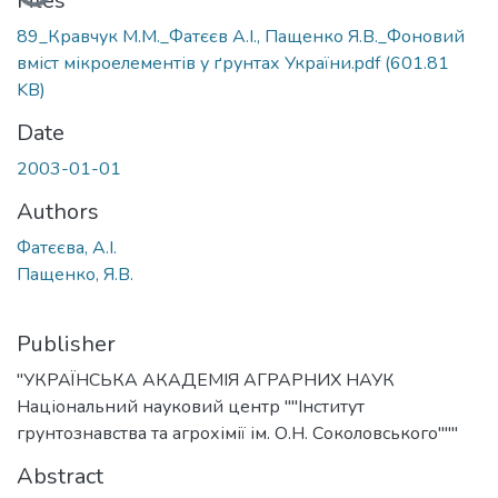
Files
89_Кравчук М.М._Фатєєв А.І., Пащенко Я.В._Фоновий
вміст мікроелементів у ґрунтах України.pdf
(601.81
KB)
Date
2003-01-01
Authors
Фатєєва, А.І.
Пащенко, Я.В.
Publisher
"УКРАЇНСЬКА АКАДЕМІЯ АГРАРНИХ НАУК
Національний науковий центр ""Інститут
грунтознавства та агрохімії ім. О.Н. Соколовського"""
Abstract