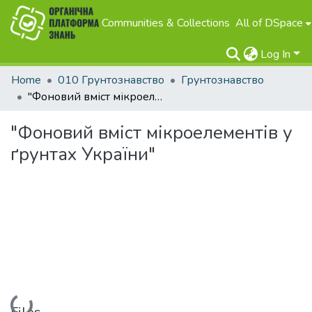
Communities & Collections
All of DSpace
Log In
Home
010 Грунтознавство
Грунтознавство
"Фоновий вміст мікроелементів у ґрунтах України"
"Фоновий вміст мікроелементів у
ґрунтах України"
Loading...