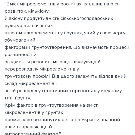
"Вміст мікроелементів у рослинах, їх вплив на ріст,
розвиток, кількісну
й якісну продуктивність сільськогосподарських
культур визначається
вмістом мікроелементів у ґрунтах, який у свою чергу
обумовлений
факторами ґрунтоутворення, що визначають процеси
розчинності й
осадження речовин, міграції, акумуляції й
перерозподілу мікроелементів у
ґрунтовому профілі. Від цього залежить відповідний
склад мікроелементів і
їхній розподіл у генетичних горизонтах у кожному
типі ґрунту.
Крім факторів ґрунтоутворення на вміст
мікроелементів у ґрунтах
промислово розвинутих регіонів України значний
вплив справляє ще й
антропогенний фактор."