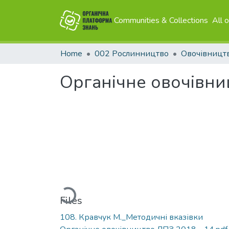
Communities & Collections
All 
Home
002 Рослинництво
Овочівницт
Органічне овочівни
Loading...
Files
108. Кравчук М._Методичні вказівки