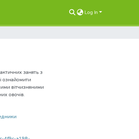
Log In
актичних занять з
ті ознайомити
сними вітчизняними
их овочів.
едники
fc-4f9c-a198-