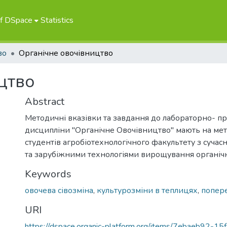
of DSpace
Statistics
во
Органічне овочівництво
цтво
Abstract
Методичні вказівки та завдання до лабораторно- пр
дисципліни "Органічне Овочівництво" мають на ме
студентів агробіотехнологічного факультету з суча
та зарубіжними технологіями вирощування органічн
Keywords
овочева сівозміна
,
культурозміни в теплицях
,
попер
URI
https://dspace.organic-platform.org/items/7ebaeb92-15