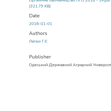
Органічне овочівництво ЛПЗ 2018 - 14.pdf
(321.79 KB)
Date
2018-01-01
Authors
Латюк Г.Є
Publisher
Одеський Державний Аграрний Універси