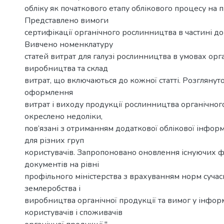
обліку як початкового етапу облікового процесу на п
Представлено вимоги
сертифікації органічного рослинництва в частині д
Вивчено номенклатуру
статей витрат для галузі рослинництва в умовах орг
виробництва та склад
витрат, що включаються до кожної статті. Розгляну
оформлення
витрат і виходу продукції рослинництва органічно
окреслено недоліки,
пов’язані з отриманням додаткової облікової інформ
для різних груп
користувачів. Запропоновано оновлення існуючих
документів на рівні
профільного міністерства з врахуванням норм сучас
землеробства і
виробництва органічної продукції та вимог у інформа
користувачів і споживачів