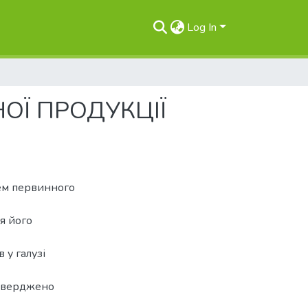
Log In
ОЇ ПРОДУКЦІЇ
ем первинного
я його
 у галузі
дтверджено