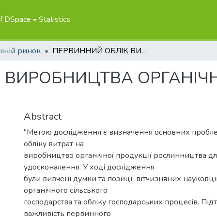
of DSpace
Statistics
шній ринок
ПЕРВИННИЙ ОБЛІК ВИРОБНИЦТВА ОРГАНІЧНОЇ ПРОДУКЦІЇ РОСЛИННИЦТВА
 ВИРОБНИЦТВА ОРГАНІЧН
Abstract
"Метою дослідження є визначення основних пробл
обліку витрат на
виробництво органічної продукції рослинництва дл
удосконалення. У ході дослідження
були вивчені думки та позиції вітчизняних науковців
органічного сільського
господарства та обліку господарських процесів. Пі
важливість первинного