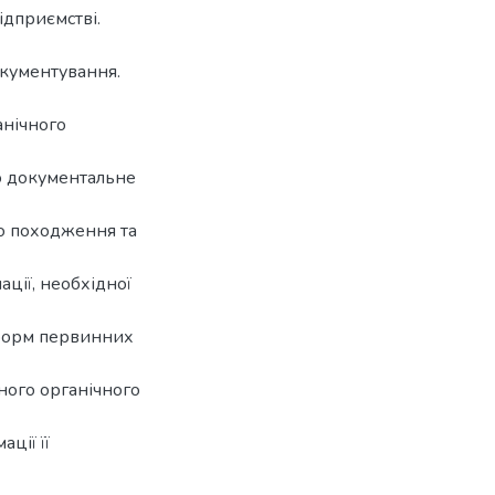
ідприємстві.
окументування.
анічного
то документальне
го походження та
ації, необхідної
 форм первинних
ного органічного
ції її