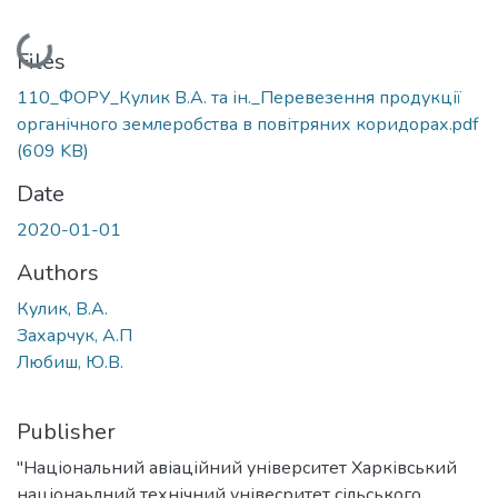
Loading...
Files
110_ФОРУ_Кулик В.А. та ін._Перевезення продукції
органічного землеробства в повітряних коридорах.pdf
(609 KB)
Date
2020-01-01
Authors
Кулик, В.А.
Захарчук, А.П
Любиш, Ю.В.
Publisher
"Національний авіаційний університет Харківський
націонаьлний технічний унівесритет сільського