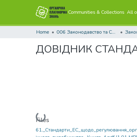
Communities & Collections
All 
Home
006 Законодавство та Сертифікація
ДОВІДНИК СТАНДАР
Loading...
Files
61._Стандарти_EС_щодо_регулювання_ор