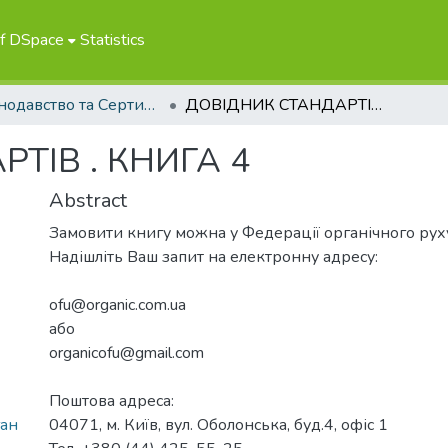
of DSpace
Statistics
Законодавство та Сертифікація
ДОВІДНИК СТАНДАРТІВ . КНИГА 4
ТІВ . КНИГА 4
Abstract
Замовити книгу можна у Федерації органічного рух
Надішліть Ваш запит на електронну адресу:
ofu@organic.com.ua
або
organicofu@gmail.com
Поштова адреса:
ган
04071, м. Київ, вул. Оболонська, буд.4, офіс 1