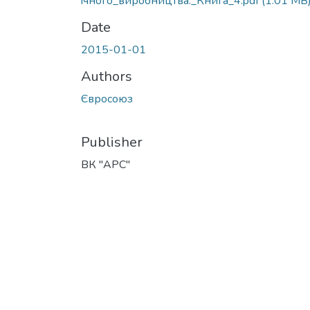
iчного_виробництва._Книга_4.pdf
(1.01 MB
Date
2015-01-01
Authors
Євросоюз
Publisher
ВК "АРС"