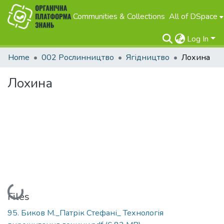
Communities & Collections
All of DSpace
Log In
Home
002 Рослинництво
Ягідництво
Лохина
Лохина
Loading...
Files
95. Биков М._Патрік Стефані_ Технологія