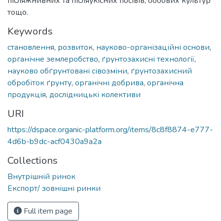
післяжнивних та післяукісних посівів, бобових культур
тощо.
Keywords
становлення
,
розвиток
,
науково-організаційні основи
,
органічне землеробство
,
ґрунтозахисні технології
,
науково обґрунтовані сівозміни
,
ґрунтозахисний
обробіток ґрунту
,
органічні добрива
,
органічна
продукція
,
дослідницькі колективи
URI
https://dspace.organic-platform.org/items/8c8f8874-e777-
4d6b-b9dc-acf0430a9a2a
Collections
Внутрішній ринок
Експорт/ зовнішні ринки
Full item page