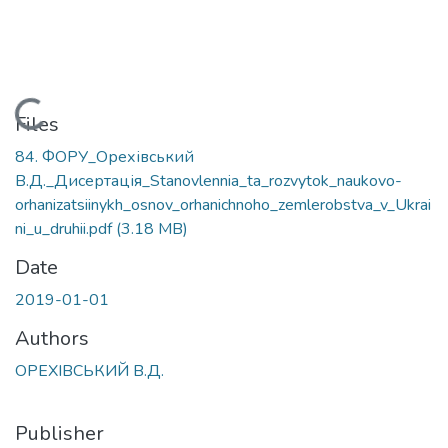
Loading...
Files
84. ФОРУ_Орехівський
В.Д._Дисертація_Stanovlennia_ta_rozvytok_naukovo-
orhanizatsiinykh_osnov_orhanichnoho_zemlerobstva_v_Ukrai
ni_u_druhii.pdf
(3.18 MB)
Date
2019-01-01
Authors
ОРЕХІВСЬКИЙ В.Д.
Publisher