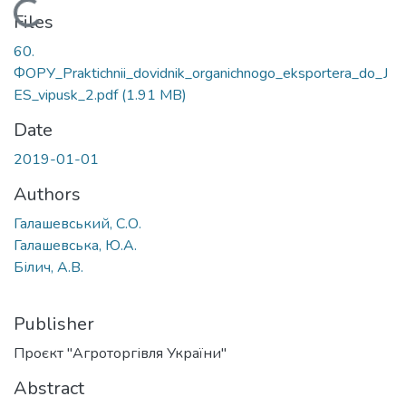
Loading...
Files
60.
ФОРУ_Praktichnii_dovidnik_organichnogo_eksportera_do_J
ES_vipusk_2.pdf
(1.91 MB)
Date
2019-01-01
Authors
Галашевський, С.О.
Галашевська, Ю.А.
Білич, А.В.
Publisher
Проєкт "Агроторгівля України"
Abstract