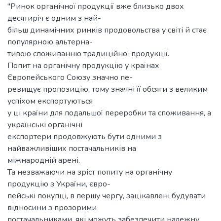
"Ринок органічної продукції вже близько двох
десятиріч є одним з най-
більш динамічних ринків продовольства у світі й стає
популярною альтерна-
тивою споживанню традиційної продукції.
Попит на органічну продукцію у країнах
Європейського Союзу значно пе-
ревищує пропозицію, тому значні її обсяги з великим
успіхом експортуються
у ці країни для подальшої переробки та споживання, а
українські органічні
експортери продовжують бути одними з
найважливіших постачальників на
міжнародній арені.
Та незважаючи на зріст попиту на органічну
продукцію з України, євро-
пейські покупці, в першу чергу, зацікавлені будувати
відносини з прозорими
постачальниками, які можуть забезпечити належну