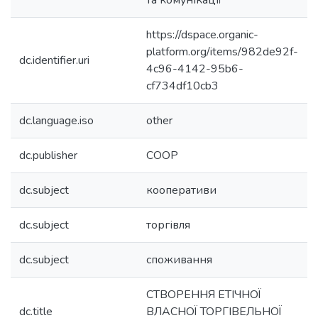
та комунікації
https://dspace.organic-
platform.org/items/982de92f-
dc.identifier.uri
4c96-4142-95b6-
cf734df10cb3
dc.language.iso
other
dc.publisher
СООР
dc.subject
кооперативи
dc.subject
торгівля
dc.subject
споживання
СТВОРЕННЯ ЕТІЧНОЇ
dc.title
ВЛАСНОЇ ТОРГІВЕЛЬНОЇ