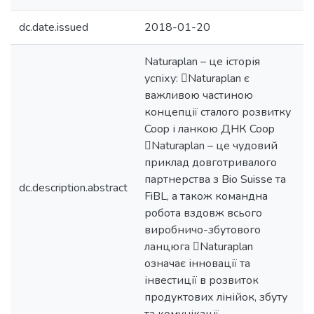
dc.date.issued
2018-01-20
Naturaplan – це історія
успіху: Naturaplan є
важливою частиною
концепції сталого розвитку
Coop і ланкою ДНК Coop
Naturaplan – це чудовий
приклад довготривалого
партнерства з Bio Suisse та
dc.description.abstract
FiBL, а також командна
робота вздовж всього
виробничо-збутового
ланцюга Naturaplan
означає інновації та
інвестиції в розвиток
продуктових лінійок, збуту