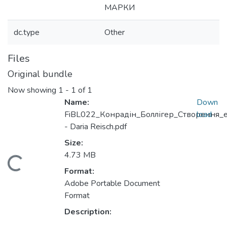
МАРКИ
dc.type
Other
Files
Original bundle
Now showing
1 - 1 of 1
Name:
Down
FiBL022_Конрадін_Боллігер_Створення_ет
load
- Daria Reisch.pdf
Size:
4.73 MB
Loading...
Format:
Adobe Portable Document
Format
Description: