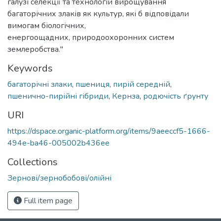
галузі селекції та технологій вирощування
багаторічних злаків як культур, які б відповідали
вимогам біологічних,
енергоощадних, природоохоронних систем
землеробства."
Keywords
багаторічні злаки
,
пшениця
,
пирій середній
,
пшенично-пирійні гібриди
,
Кернза
,
родючість ґрунту
URI
https://dspace.organic-platform.org/items/9aeeccf5-1666-
494e-ba46-005002b436ee
Collections
Зернові/зернобобові/олійні
Full item page