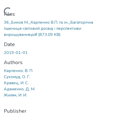
Loading...
Files
36_Биков М._Карпенко В.П. та ін._Багаторічна
пшениця-світовий досвід і перспективи
вирощування.pdf
(873.09 KB)
Date
2019-01-01
Authors
Карпенко, В. П.
Сухомуд, О. Г.
Кравец, И. С.
Адаменко, Д. М.
Жиляк, И. И.
Publisher