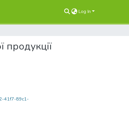
Log In
ї продукції
862-41f7-89c1-