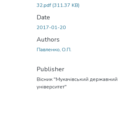
32.pdf
(311.37 KB)
Date
2017-01-20
Authors
Павленко, О.П.
Publisher
Вісник "Мукачівський державний
університет"