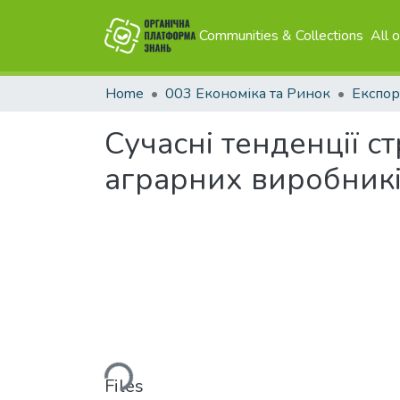
Communities & Collections
All 
Home
003 Економіка та Ринок
Експор
Сучасні тенденції с
аграрних виробник
Loading...
Files