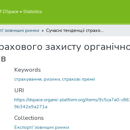
of DSpace
Statistics
т/ зовнішні ринки
Сучасні тенденції страхового захисту органічної продукції аграрних виробників
трахового захисту органічно
ів
Keywords
страхування
,
ризики
,
страхові премії
URI
https://dspace.organic-platform.org/items/9c5ca7a0-c
9b342e9a271a
Collections
Експорт/ зовнішні ринки