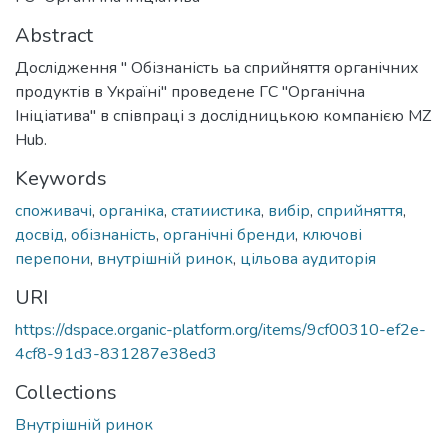
Abstract
Дослідження " Обізнаність ьа сприйняття органічних
продуктів в Україні" проведене ГС "Органічна
Ініціатива" в співпраці з дослідницькою компанією MZ
Hub.
Keywords
споживачі
,
органіка
,
статиистика
,
вибір
,
сприйняття
,
досвід
,
обізнаність
,
органічні бренди
,
ключові
перепони
,
внутрішній ринок
,
цільова аудиторія
URI
https://dspace.organic-platform.org/items/9cf00310-ef2e-
4cf8-91d3-831287e38ed3
Collections
Внутрішній ринок