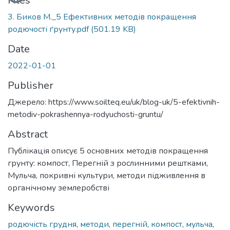
Files
3. Биков М._5 Ефективних методів покращення
родючості ґрунту.pdf
(501.19 KB)
Date
2022-01-01
Publisher
Джерело: https://www.soilteq.eu/uk/blog-uk/5-efektivnih-
metodiv-pokrashennya-rodyuchosti-gruntu/
Abstract
Публікація описує 5 основних методів покращення
грунту: компост, Перегній з рослинними рештками,
Мульча, покривні культури, методи підживлення в
органічному землеробстві
Keywords
родючість грудня
,
методи
,
перегній
,
компост
,
мульча
,