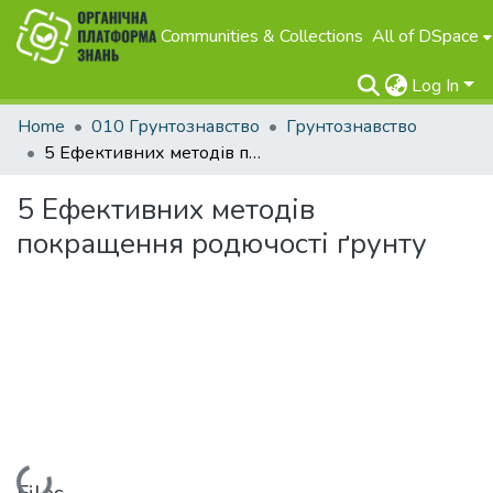
Communities & Collections
All of DSpace
Log In
Home
010 Грунтознавство
Грунтознавство
5 Ефективних методів покращення родючості ґрунту
5 Ефективних методів
покращення родючості ґрунту
Loading...