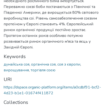
необхідного рослинного білка імпортується.
Переважно соєві боби постачаються з Північної та
Південної Америки, де вирощується 80% світового
виробництва сої. Рівень самозабезпечення соєвим
протеїном у Європі становить 4%. Європейський
ринок органічної продукції постійно зростає.
Протягом останніх років особливо потужно
розвивається ринок органічного м'яса та яєць у
Західній Європі.
Keywords
дунайська соя
,
органічна соя
,
соя з європи
,
вирощування
,
торгівля соєю
URI
https://dspace.organic-platform.org/items/a0cdbf91-bcf2-
4d23-b1e1-01674f411872
Collections