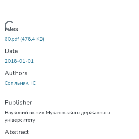
Loading...
Files
60.pdf
(478.4 KB)
Date
2018-01-01
Authors
Сопільняк, І.С.
Publisher
Науковий вісник Мукачівського державного
університету
Abstract