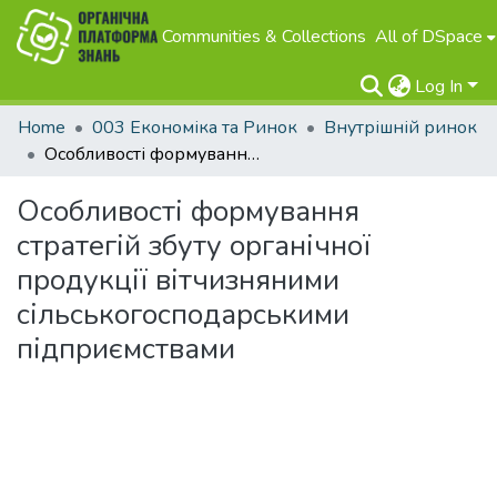
Communities & Collections
All of DSpace
Log In
Home
003 Економіка та Ринок
Внутрішній ринок
Особливості формування стратегій збуту органічної продукції вітчизняними сільськогосподарськими підприємствами
Особливості формування
стратегій збуту органічної
продукції вітчизняними
сільськогосподарськими
підприємствами