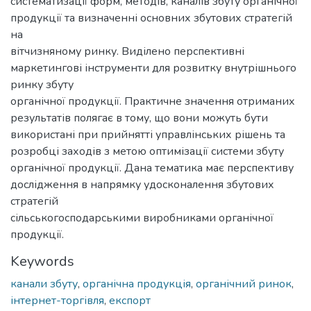
систематизації форм, методів, каналів збуту органічної
продукції та визначенні основних збутових стратегій
на
вітчизняному ринку. Виділено перспективні
маркетингові інструменти для розвитку внутрішнього
ринку збуту
органічної продукції. Практичне значення отриманих
результатів полягає в тому, що вони можуть бути
використані при прийнятті управлінських рішень та
розробці заходів з метою оптимізації системи збуту
органічної продукції. Дана тематика має перспективу
дослідження в напрямку удосконалення збутових
стратегій
сільськогосподарськими виробниками органічної
продукції.
Keywords
канали збуту
,
органічна продукція
,
органічний ринок
,
інтернет-торгівля
,
експорт