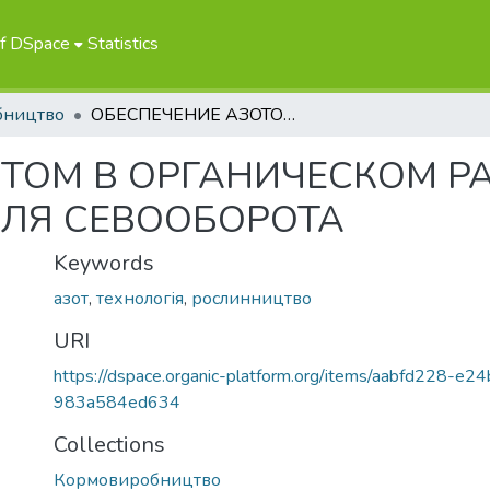
of DSpace
Statistics
бництво
ОБЕСПЕЧЕНИЕ АЗОТОМ В ОРГАНИЧЕСКОМ РАСТЕНИЕВОДСТВЕ И ПОСЛЕДСТВИЯ ДЛЯ СЕВООБОРОТА
ТОМ В ОРГАНИЧЕСКОМ Р
ДЛЯ СЕВООБОРОТА
Keywords
азот
,
технологія
,
рослинництво
URI
https://dspace.organic-platform.org/items/aabfd228-e
983a584ed634
Collections
Кормовиробництво