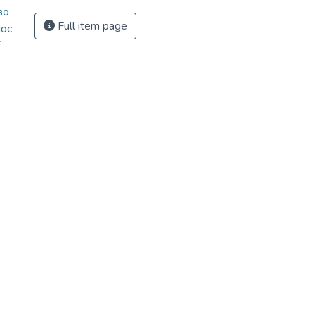
зо
Full item page
ос
f