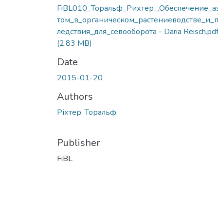
FiBL010_Торальф_Рихтер_.Обеспечение_а
том_в_органическом_растениеводстве_и_п
ледствия_для_севооборота - Daria Reisch.pd
(2.83 MB)
Date
2015-01-20
Authors
Ріхтер, Торальф
Publisher
FiBL