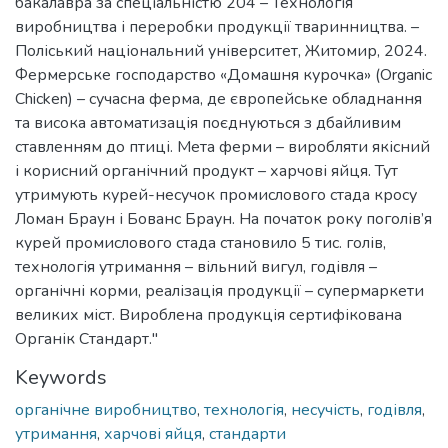
бакалавра за спеціальністю 204 – Технологія
виробництва і переробки продукції тваринництва. –
Поліський національний університет, Житомир, 2024.
Фермерське господарство «Домашня курочка» (Organic
Chicken) – сучасна ферма, де європейське обладнання
та висока автоматизація поєднуються з дбайливим
ставленням до птиці. Мета ферми – виробляти якісний
і корисний органічний продукт – харчові яйця. Тут
утримують курей-несучок промислового стада кросу
Ломан Браун і Бованс Браун. На початок року поголів’я
курей промислового стада становило 5 тис. голів,
технологія утримання – вільний вигул, годівля –
органічні корми, реалізація продукції – супермаркети
великих міст. Вироблена продукція сертифікована
Органік Стандарт."
Keywords
органічне виробництво
,
технологія
,
несучість
,
годівля
,
утримання
,
харчові яйця
,
стандарти