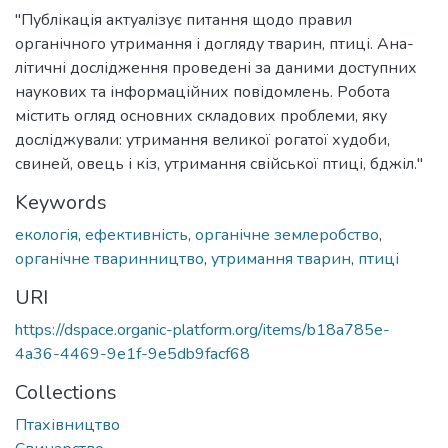
"Публікація актуалізує питання щодо правил
органічного утримання і догляду тварин, птиці. Ана-
літичні дослідження проведені за даними доступних
наукових та інформаційних повідомлень. Робота
містить огляд основних складових проблеми, яку
досліджували: утримання великої рогатої худоби,
свиней, овець і кіз, утримання свійської птиці, бджіл."
Keywords
екологія
,
ефективність
,
органічне землеробство
,
органічне тваринництво
,
утримання тварин
,
птиці
URI
https://dspace.organic-platform.org/items/b18a785e-
4a36-4469-9e1f-9e5db9facf68
Collections
Птахівництво