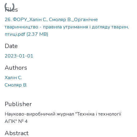
Loading...
Files
26. ФОРУ_Халін С., Смоляр В._Органічне
тваринництво - правила утримання і догляду тварин,
птиці.pdf
(2.37 MB)
Date
2023-01-01
Authors
Халін С.
Смоляр В.
Publisher
Науково-виробничий журнал "Техніка і технології
АПК" № 4
Abstract