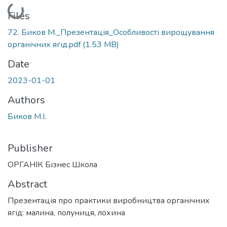
Loading...
Files
72. Биков М._Презентація_Особливості вирощування
органічних ягід.pdf
(1.53 MB)
Date
2023-01-01
Authors
Биков М.І.
Publisher
ОРГАНІК Бізнес Школа
Abstract
Презентація про практики виробництва органічних
ягід: малина, полуниця, лохина