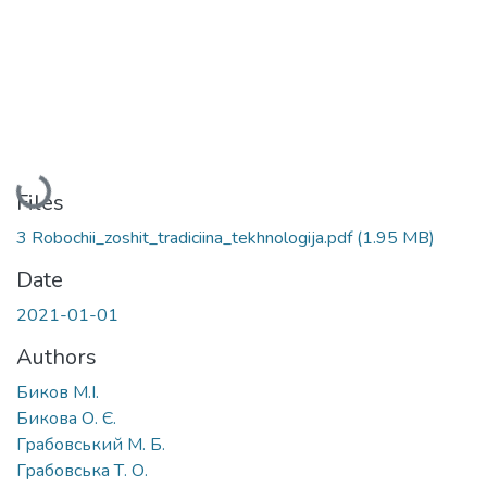
Loading...
Files
3 Robochii_zoshit_tradiciina_tekhnologija.pdf
(1.95 MB)
Date
2021-01-01
Authors
Биков М.І.
Бикова О. Є.
Грабовський М. Б.
Грабовська Т. О.