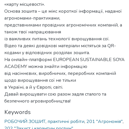
«карту місцевості».
Основа зошита – це мікс короткої інформації, наданої
агрономами-практиками,
представниками провідних агрономічних компаній, а
також твої напрацювання
із важливих питань технології вирощування сої.
Відео та деякі довідкові матеріали містяться за QR-
кодами у відповідних розділах зошита.
На онлайн-платформі EUROPEAN SUSTAINABLE SOYA
ACADEMY можна знайти інформацію
від насіннєвих, виробничих, переробних компаній
щодо вирощування сої не тільки
в Україні, а й у Європі, світі.
Давай вирощувати сою разом задля сталого та
безпечного агровиробництва!
Keywords
РОБОЧИЙ ЗОШИТ
,
практичні робіти
,
201 "Агрономія"
,
202 "Захист і карантин рослин"