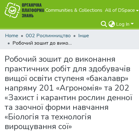
Communities & Collections
All of DSpace
Log In
Home
002 Рослинництво
Інше
Робочий зошит до виконання практичних робіт для здобувачів вищої освіти ступеня «бакалавр» напряму 201 «Агрономія» та 202 «Захист і карантин рослин денної та заочної форми навчання «Біологія та технологія вирощування сої»
Робочий зошит до виконання
практичних робіт для здобувачів
вищої освіти ступеня «бакалавр»
напряму 201 «Агрономія» та 202
«Захист і карантин рослин денної
та заочної форми навчання
«Біологія та технологія
вирощування сої»