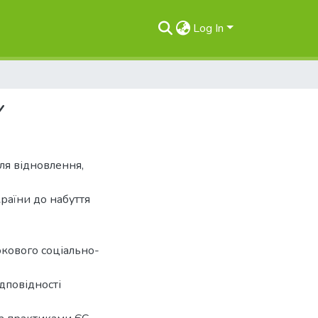
Log In
Y
для відновлення,
раїни до набуття
кового соціально-
дповідності