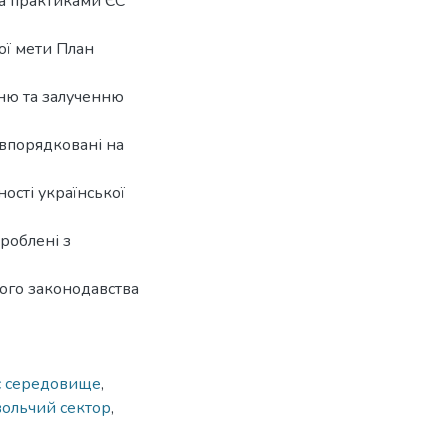
та практиками ЄС
ної мети План
ню та залученню
 впорядковані на
ості української
роблені з
кого законодавства
с середовище
,
ольчий сектор
,