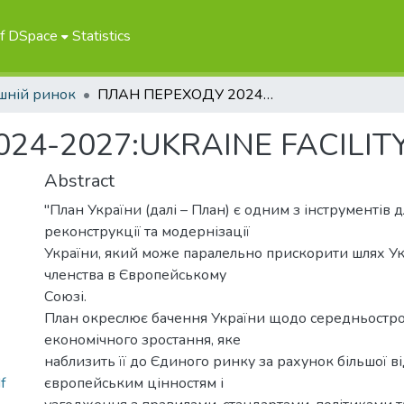
of DSpace
Statistics
шній ринок
ПЛАН ПЕРЕХОДУ 2024-2027:UKRAINE FACILITY
24-2027:UKRAINE FACILIT
Abstract
"План України (далі – План) є одним з інструментів 
реконструкції та модернізації
України, який може паралельно прискорити шлях Ук
членства в Європейському
Союзі.
План окреслює бачення України щодо середньостро
економічного зростання, яке
наблизить її до Єдиного ринку за рахунок більшої ві
f
європейським цінностям і