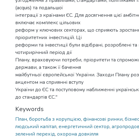
узгодження з правилами, стандартами, політиками 
(acquis) та подальшої
інтеграції з країнами ЄС. Для досягнення цієї амбіт
включає комплекс цільових
реформ у ключових секторах, що сприяють зростан
пріоритетних інвестицій. Ці
реформи та інвестиції були відібрані, розроблені та
чотирирічний період дії
Плану, враховуючи потреби, пріоритети та спроможн
держави, а також її бачення
майбутньої європейської України. Заходи Плану роз
акцентом на сприянні вступу
України до ЄС та поступовому наближенні українсь
до стандартів ЄС."
Keywords
План
,
боротьба з корупцією
,
фінансові ринки
,
бізне
людський капітал
,
енергетичний сектор
,
агропродов
зелений перехід
,
охорона довкілля