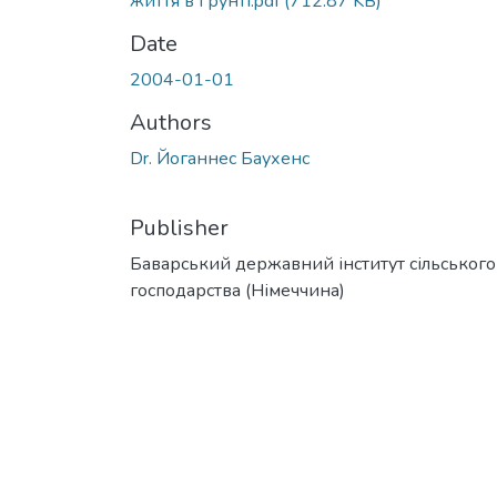
життя в ґрунті.pdf
(712.87 KB)
Date
2004-01-01
Authors
Dr. Йоганнес Баухенс
Publisher
Баварський державний інститут сільського
господарства (Німеччина)