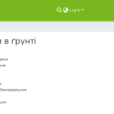
Log In
 в ґрунті
дяки
рне
в.
. Змінеральних
 цих