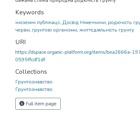
бажана стійка природна родючість ґрунту"
Keywords
іноземні публікації
,
Досвід Німеччини
,
родючість гр
черви
,
грунтові організми
,
життєдіяльність грунту
URI
https://dspace.organic-platform.org/items/bea2666a-1
0595ffcdf1df
Collections
Грунтознавство
Грунтознавство
Full item page