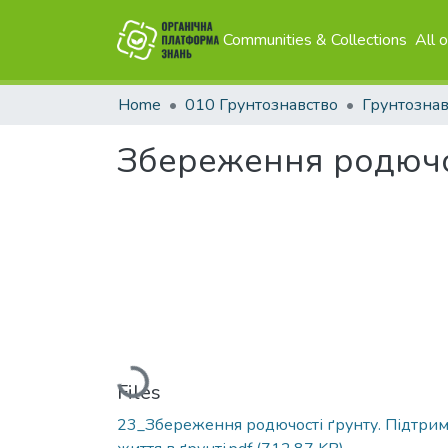
Communities & Collections
All 
Home
010 Грунтознавство
Грунтознав
Збереження родючос
Loading...
Files
23_Збереження родючості ґрунту. Підтри