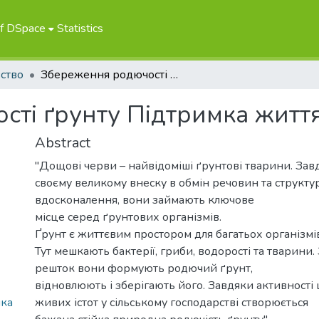
of DSpace
Statistics
ство
Збереження родючості ґрунту Підтримка життя в ґрунті
ті ґрунту Підтримка життя
Abstract
"Дощові черви – найвідоміші ґрунтові тварини. Зав
своєму великому внеску в обмін речовин та структу
вдосконалення, вони займають ключове
місце серед ґрунтових організмів.
Ґрунт є життєвим простором для багатьох організмі
Тут мешкають бактерії, гриби, водорості та тварини
решток вони формують родючий ґрунт,
відновлюють і зберігають його. Завдяки активності
мка
живих істот у сільському господарстві створюється