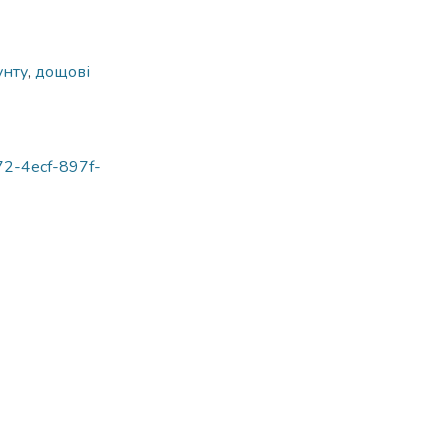
унту
,
дощові
972-4ecf-897f-