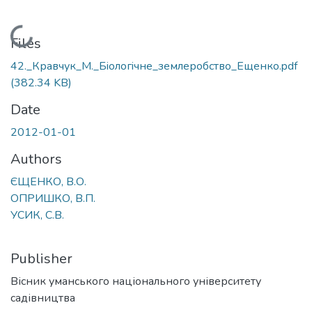
Loading...
Files
42._Кравчук_М._Бiологiчне_землеробство_Eщенко.pdf
(382.34 KB)
Date
2012-01-01
Authors
ЄЩЕНКО, В.О.
ОПРИШКО, В.П.
УСИК, С.В.
Publisher
Вісник уманського національного університету
садівництва