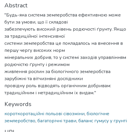
Abstract
"Будь-яка система землеробства ефективною може
бути за умови, що її складові
забезпечують високий рівень родючості ґрунту. Якщо
за традиційної інтенсивної
системи землеробства це покладалось на внесення в
першу чергу високих норм
мінеральних добрив, то у системі заходів управлінням
родючістю ґрунту і режимом
живлення рослин за біологічного землеробства
зарубіжні та вітчизняні дослідники
провідну роль відводять органічним добривам:
традиційним і нетрадиційним їх видам."
Keywords
короткоротаційні польові сівозміни
,
біологічне
землеробство
,
багаторічні трави
,
баланс гумусу у грунті