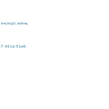
,
експорт
,
війна
,
8027-491d-91e8-