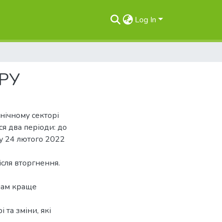
Log In
РУ
анічному секторі
я два періоди: до
у 24 лютого 2022
ісля вторгнення.
онам краще
 та зміни, які