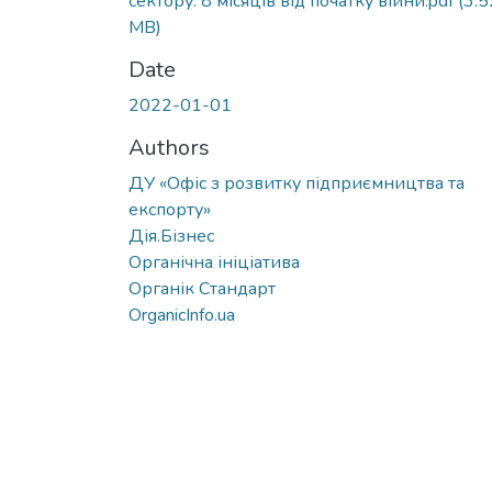
сектору. 8 місяців від початку війни.pdf
(3.5
MB)
Date
2022-01-01
Authors
ДУ «Офіс з розвитку підприємництва та
експорту»
Дія.Бізнес
Органічна ініціатива
Органік Стандарт
OrganicInfo.ua