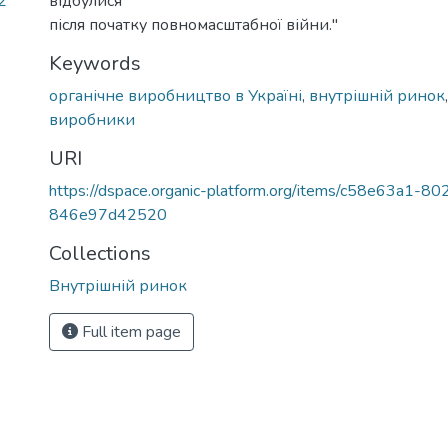
2
відбулися
після початку повномасштабної війни."
Keywords
органічне виробництво в Україні
,
внутрішній ринок
виробники
URI
https://dspace.organic-platform.org/items/c58e63a1-
846e97d42520
Collections
Внутрішній ринок
Full item page