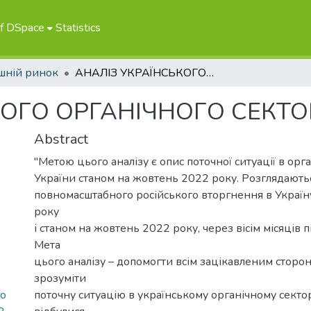
of DSpace
Statistics
шній ринок
АНАЛІЗ УКРАЇНСЬКОГО ОРГАНІЧНОГО СЕКТОРУ
КОГО ОРГАНІЧНОГО СЕКТО
Abstract
"Метою цього аналізу є опис поточної ситуації в орг
України станом на жовтень 2022 року. Розглядаютьс
повномасштабного російського вторгнення в Україн
року
і станом на жовтень 2022 року, через вісім місяців п
Мета
цього аналізу – допомогти всім зацікавленим стор
зрозуміти
го
поточну ситуацію в українському органічному секторі