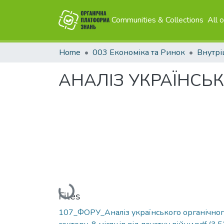
Communities & Collections
All 
Home
003 Економіка та Ринок
Внутрі
АНАЛІЗ УКРАЇНСЬ
Loading...
Files
107_ФОРУ_Аналіз українського органічно