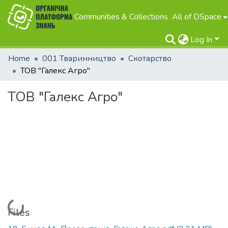
Communities & Collections
All of DSpace
Log In
Home
001 Тваринництво
Скотарство
ТОВ "Галекс Агро"
ТОВ "Галекс Агро"
Loading...
Files