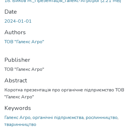
18. Биков М._Презентація_Галекс-Агро.pdf
(2.21 MB)
Date
2024-01-01
Authors
ТОВ "Галекс Агро"
Publisher
ТОВ "Галекс Агро"
Abstract
Коротка презентація про органічне підприємство ТОВ
"Галекс Агро"
Keywords
Галекс Агро
,
органічні підприємства
,
рослинництво
,
тваринництво