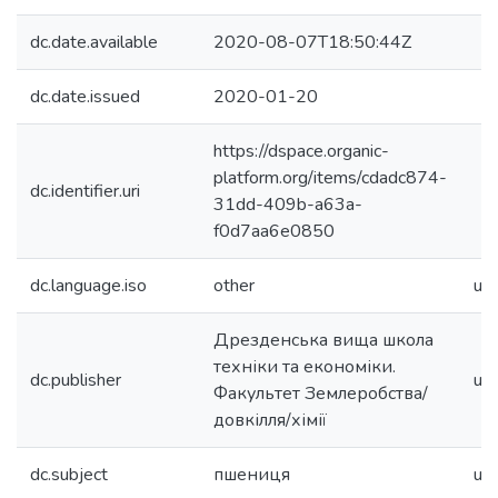
dc.date.available
2020-08-07T18:50:44Z
dc.date.issued
2020-01-20
https://dspace.organic-
platform.org/items/cdadc874-
dc.identifier.uri
31dd-409b-a63a-
f0d7aa6e0850
dc.language.iso
other
uk
Дрезденська вища школа
техніки та економіки.
dc.publisher
uk
Факультет Землеробства/
довкілля/хімії
dc.subject
пшениця
uk