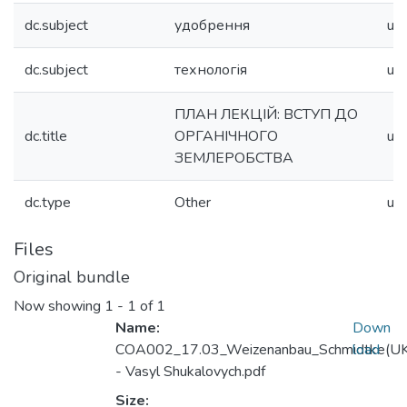
dc.subject
удобрення
uk
dc.subject
технологія
uk
ПЛАН ЛЕКЦІЙ: ВСТУП ДО
dc.title
ОРГАНІЧНОГО
uk
ЗЕМЛЕРОБСТВА
dc.type
Other
uk
Files
Original bundle
Now showing
1 - 1 of 1
Name:
Down
COA002_17.03_Weizenanbau_Schmidtke(U
load
- Vasyl Shukalovych.pdf
Size: