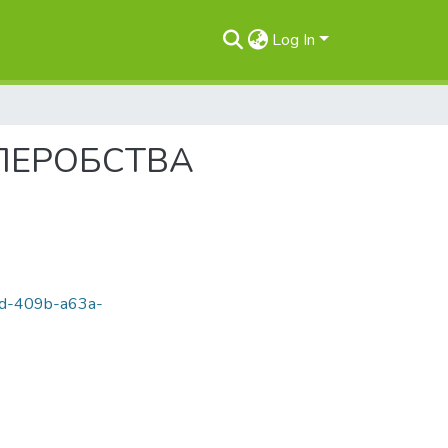
Log In
МЛЕРОБСТВА
1dd-409b-a63a-