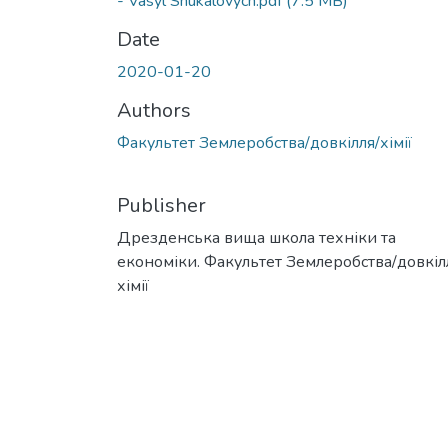
- Vasyl Shukalovych.pdf
(7.5 MB)
Date
2020-01-20
Authors
Факультет Землеробства/довкілля/хімії
Publisher
Дрезденська вища школа техніки та
економіки. Факультет Землеробства/довкіл
хімії