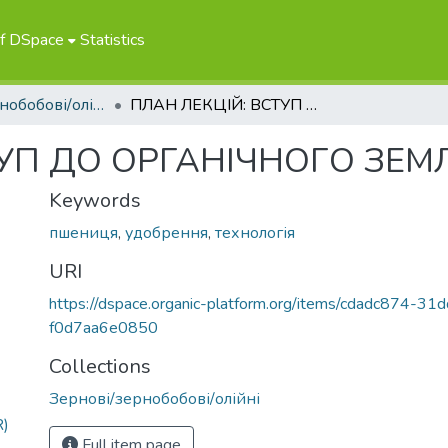
of DSpace
Statistics
Зернові/зернобобові/олійні
ПЛАН ЛЕКЦІЙ: ВСТУП ДО ОРГАНІЧНОГО ЗЕМЛЕРОБСТВА
ТУП ДО ОРГАНІЧНОГО ЗЕ
Keywords
пшениця
,
удобрення
,
технологія
URI
https://dspace.organic-platform.org/items/cdadc874-3
f0d7aa6e0850
Collections
Зернові/зернобобові/олійні
R)
Full item page