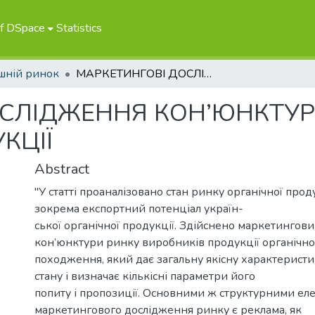
of DSpace
Statistics
шній ринок
МАРКЕТИНГОВІ ДОСЛІДЖЕННЯ КОН’ЮНКТУРИ РИНКУ ОРГАНІЧНОЇ ПРОДУКЦІЇ
ОСЛІДЖЕННЯ КОН’ЮНКТУР
КЦІЇ
Abstract
"У статті проаналізовано стан ринку органічної проду
зокрема експортний потенціал україн-
ської органічної продукції. Здійснено маркетингови
кон’юнктури ринку виробників продукції органічно
походження, який дає загальну якісну характерист
стану і визначає кількісні параметри його
попиту і пропозиції. Основними ж структурними е
маркетингового дослідження ринку є реклама, як