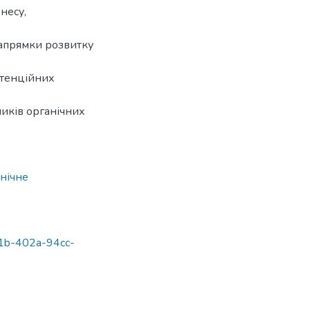
несу,
напрямки розвитку
отенційних
иків органічних
нічне
e11b-402a-94cc-