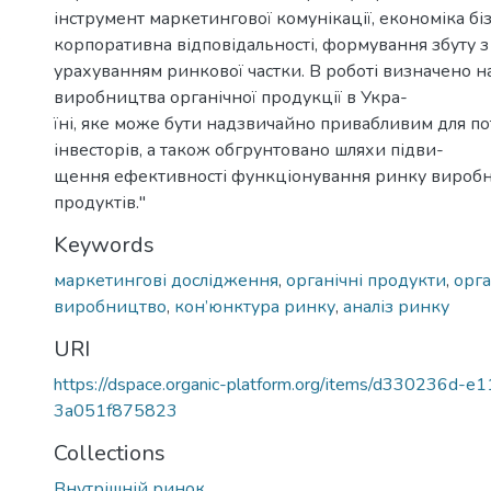
інструмент маркетингової комунікації, економіка біз
корпоративна відповідальності, формування збуту з
урахуванням ринкової частки. В роботі визначено 
виробництва органічної продукції в Укра-
їні, яке може бути надзвичайно привабливим для п
інвесторів, а також обгрунтовано шляхи підви-
щення ефективності функціонування ринку виробн
продуктів."
Keywords
маркетингові дослідження
,
органічні продукти
,
орга
виробництво
,
кон’юнктура ринку
,
аналіз ринку
URI
https://dspace.organic-platform.org/items/d330236d-
3a051f875823
Collections
Внутрішній ринок