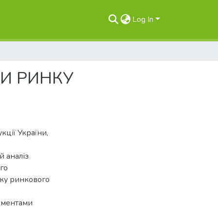
Log In
И РИНКУ
кції України,
й аналіз
го
ику ринкового
лементами