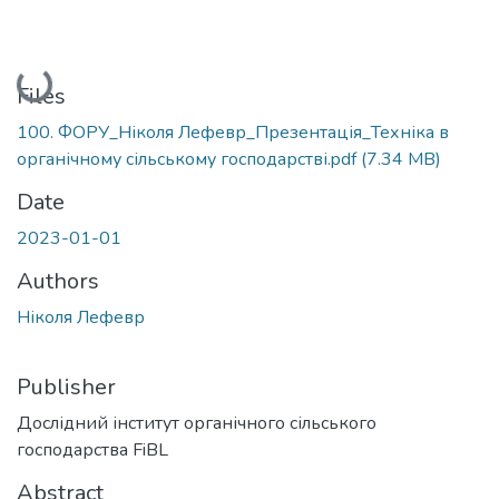
Loading...
Files
100. ФОРУ_Ніколя Лефевр_Презентація_Техніка в
органічному сільському господарстві.pdf
(7.34 MB)
Date
2023-01-01
Authors
Ніколя Лефевр
Publisher
Дослідний інститут органічного сільського
господарства FiBL
Abstract