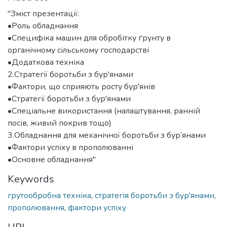
"Зміст презентації:
•Роль обладнання
•Специфіка машин для обробітку ґрунту в
органічному сільському господарстві
•Додаткова техніка
2.Стратегії боротьби з бур'янами
•Фактори, що сприяють росту бур'янів
•Стратегії боротьби з бур'янами
•Спеціальне використання (налаштування, ранній
посів, живий покрив тощо)
3.Обладнання для механічної боротьби з бур’янами
•Фактори успіху в прополюванні
•Основне обладнання"
Keywords
грутообробна техніка
,
стратегія боротьби з бур'янами
,
прополювання
,
фактори успіху