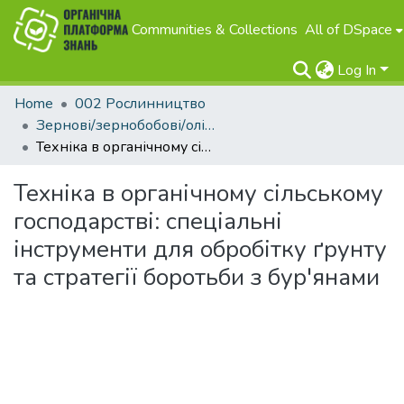
Communities & Collections
All of DSpace
Log In
Home
002 Рослинництво
Зернові/зернобобові/олійні
Техніка в органічному сільському господарстві: спеціальні інструменти для обробітку ґрунту та стратегії боротьби з бур'янами
Техніка в органічному сільському
господарстві: спеціальні
інструменти для обробітку ґрунту
та стратегії боротьби з бур'янами