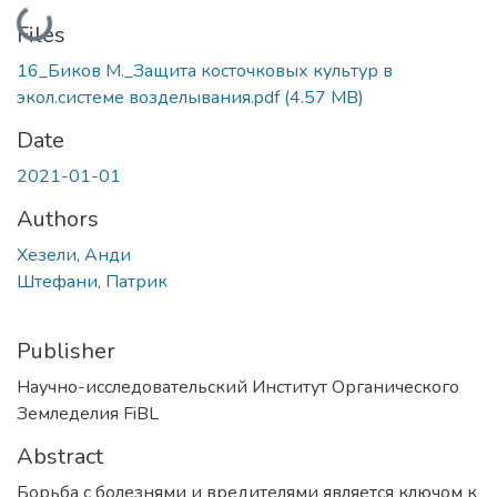
Loading...
Files
16_Биков М._Защита косточковых культур в
экол.системе возделывания.pdf
(4.57 MB)
Date
2021-01-01
Authors
Хезели, Анди
Штефани, Патрик
Publisher
Научно-исследовательский Институт Органического
Земледелия FiBL
Abstract
Борьба с болезнями и вредителями является ключом к