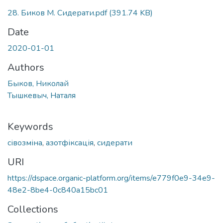
Loading...
28. Биков М. Сидерати.pdf
(391.74 KB)
Date
2020-01-01
Authors
Быков, Николай
Тышкевыч, Наталя
Keywords
сівозміна
,
азотфіксація
,
сидерати
URI
https://dspace.organic-platform.org/items/e779f0e9-34e9-
48e2-8be4-0c840a15bc01
Collections