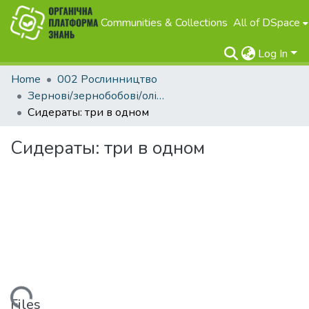
Communities & Collections
All of DSpace
Log In
Home
002 Рослинництво
Зернові/зернобобові/олійні
Сидераты: три в одном
Сидераты: три в одном
Files