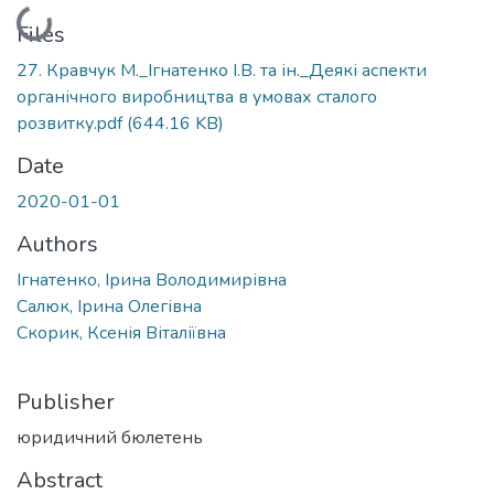
Loading...
Files
27. Кравчук М._Ігнатенко І.В. та ін._Деякі аспекти
органічного виробництва в умовах сталого
розвитку.pdf
(644.16 KB)
Date
2020-01-01
Authors
Ігнатенко, Ірина Володимирівна
Салюк, Ірина Олегівна
Скорик, Ксенія Віталіївна
Publisher
юридичний бюлетень
Abstract