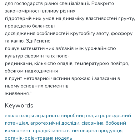
для господарств різної спеціалізації. Розкрито
закономірності впливу різних
гідротермічних умов на динаміку властивостей ґрунту,
проведено балансові
дослідження особливостей кругообігу азоту, фосфору
та калію. Здійснено
пошук математичних зв’язків між урожайністю
культур сівозмін та їх попе-
редниками, кількістю опадів, температурою повітря,
обсягом надходження
в ґрунт нетоварної частини врожаю і запасами в
ньому основних елементів
живлення."
Keywords
екологізація аграрного виробництва
,
агроресурсний
потенціал
,
агротехнічні досліди
,
сівозміна
,
бобовий
компонент
,
продуктивність
,
нетоварна продукція
,
органік-орієнтована модель