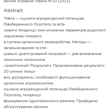
Вісник Аграрної Науки №10 (2021)
Abstract
"Мета — оцінити агроресурсний потенціал
Лівобережного Лісостепу та вста-
новити тенденції змін основних параметрів родючості
чорнозему типового
в системі органічного землеробства. Методи —
загальнонаукові та спе-
ціальні: довготривалий польовий — для визначення
кількісних показників
і аналітичний. Результати. Проаналізовано результати
20-річних польо-
вих досліджень і особливості функціонування
органічних агроекосистем,
оцінено агроресурсний потенціал Лівобережного
Лісостепу, тенденції
формування гідротермічного режиму. Проведено
обґрунтування сівозмін