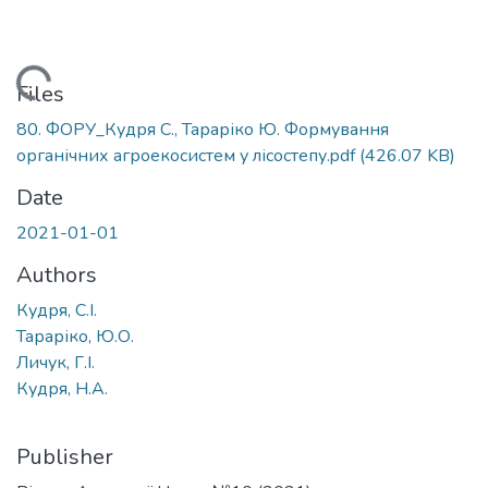
Loading...
Files
80. ФОРУ_Кудря С., Тараріко Ю. Формування
органічних агроекосистем у лісостепу.pdf
(426.07 KB)
Date
2021-01-01
Authors
Кудря, С.І.
Тараріко, Ю.О.
Личук, Г.І.
Кудря, Н.А.
Publisher