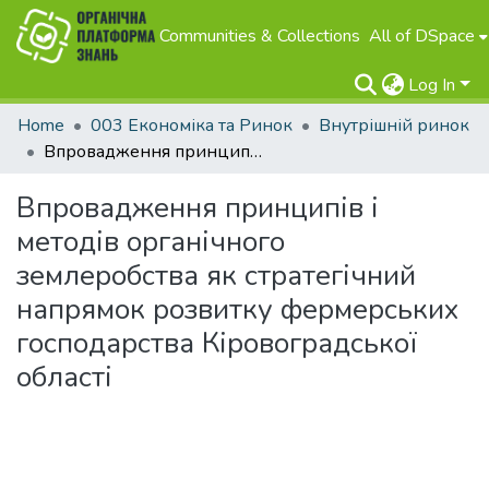
Communities & Collections
All of DSpace
Log In
Home
003 Економіка та Ринок
Внутрішній ринок
Впровадження принципів і методів органічного землеробства як стратегічний напрямок розвитку фермерських господарства Кіровоградської області
Впровадження принципів і
методів органічного
землеробства як стратегічний
напрямок розвитку фермерських
господарства Кіровоградської
області