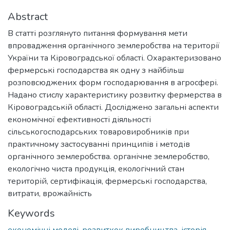
Abstract
В статті розглянуто питання формування мети
впровадження органічного землеробства на території
України та Кіровоградської області. Охарактеризовано
фермерські господарства як одну з найбільш
розповсюджених форм господарювання в агросфері.
Надано стислу характеристику розвитку фермерства в
Кіровоградській області. Досліджено загальні аспекти
економічної ефективності діяльності
сільськогосподарських товаровиробників при
практичному застосуванні принципів і методів
органічного землеробства. органічне землеробство,
екологічно чиста продукція, екологічний стан
територій, сертифікація, фермерські господарства,
витрати, врожайність
Keywords
економічні моделі
,
розвиткок виробництва
,
історія