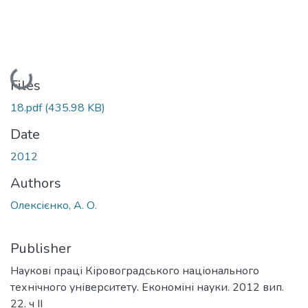
Loading...
Files
18.pdf
(435.98 KB)
Date
2012
Authors
Олексієнко, А. О.
Publisher
Наукові праці Кіровоградського національного
технічного університету. Економіні науки. 2012 вип.
22. ч ІІ