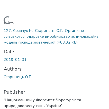
Loading...
Files
127. Кравчук М._Старинець О.Г._Органічне
сільськогосподарське виробництво як інноваційна
модель господарювання.pdf
(403.92 KB)
Date
2019-01-01
Authors
Старинець О.Г.
Publisher
"Національний університет біоресурсів та
природокористування України"