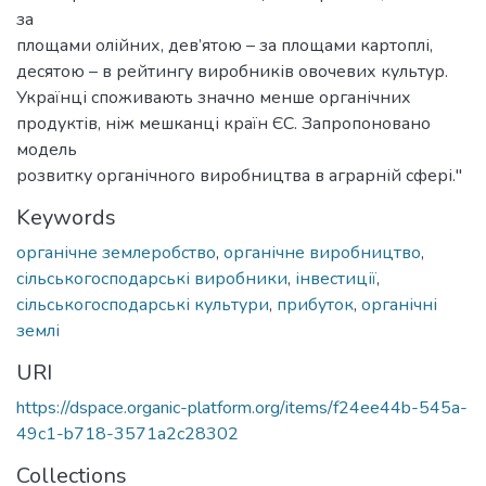
за
площами олійних, дев’ятою – за площами картоплі,
десятою – в рейтингу виробників овочевих культур.
Українці споживають значно менше органічних
продуктів, ніж мешканці країн ЄС. Запропоновано
модель
розвитку органічного виробництва в аграрній сфері."
Keywords
органічне землеробство
,
органічне виробництво
,
сільськогосподарські виробники
,
інвестиції
,
сільськогосподарські культури
,
прибуток
,
органічні
землі
URI
https://dspace.organic-platform.org/items/f24ee44b-545a-
49c1-b718-3571a2c28302
Collections