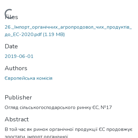
Loading...
Files
26._Iмпорт_органiчних_агропродовол_чих_продуктiв_
до_EС-2020.pdf
(1.19 MB)
Date
2019-06-01
Authors
Європейська комісія
Publisher
Огляд сільськогосподарського ринку ЄС, №17
Abstract
В той час як ринок органічної продукції ЄС продовжує
зростати, імпорт органічної