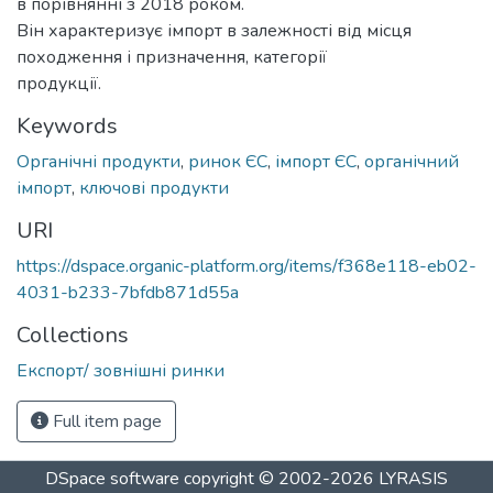
в порівнянні з 2018 роком.
Він характеризує імпорт в залежності від місця
походження і призначення, категорії
продукції.
Keywords
Органічні продукти
,
ринок ЄС
,
імпорт ЄС
,
органічний
імпорт
,
ключові продукти
URI
https://dspace.organic-platform.org/items/f368e118-eb02-
4031-b233-7bfdb871d55a
Collections
Експорт/ зовнішні ринки
Full item page
DSpace software
copyright © 2002-2026
LYRASIS