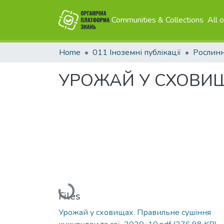
Communities & Collections
All 
Home
011 Іноземні публікації
Рослин
УРОЖАЙ У СХОВИЩАХ
Loading...
Files
Урожай у сховищах. Правильне сушіння