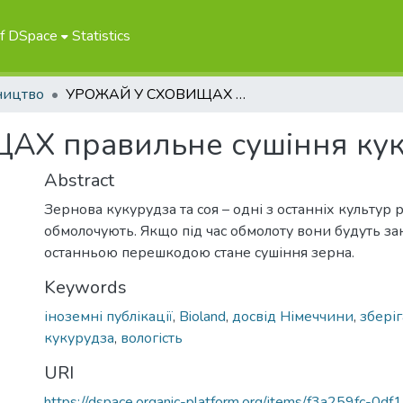
of DSpace
Statistics
ництво
УРОЖАЙ У СХОВИЩАХ правильне сушіння кукурудзи та сої
 правильне сушіння куку
Abstract
Зернова кукурудза та соя – одні з останніх культур р
обмолочують. Якщо під час обмолоту вони будуть зан
останньою перешкодою стане сушіння зерна.
Keywords
іноземні публікації
,
Bioland
,
досвід Німеччини
,
збері
кукурудза
,
вологість
URI
https://dspace.organic-platform.org/items/f3a259fc-0d