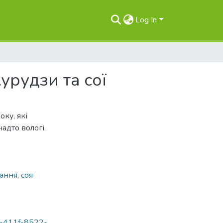
Log In
рудзи та сої
оку, які
адто вологі,
гання
,
соя
f1-411f-8522-