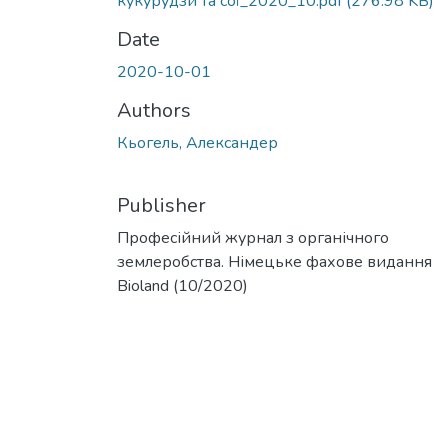
кукурудзи та сої_2020_10.pdf
(276.98 KB)
Date
2020-10-01
Authors
Кьогель, Александер
Publisher
Професійний журнал з органічного
землеробства. Німецьке фахове видання
Bioland (10/2020)