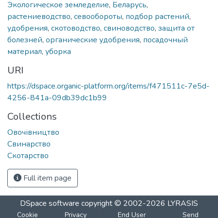
Экологическое земледелие
,
Беларусь
,
растениеводство
,
севообороты
,
подбор растений
,
удобрения
,
скотоводство
,
свиноводство
,
защита от
болезней
,
органические удобрения
,
посадочный
материал
,
уборка
URI
https://dspace.organic-platform.org/items/f471511c-7e5d-
4256-841a-09db39dc1b99
Collections
Овочівництво
Свинарство
Скотарство
Full item page
DSpace software
copyright © 2002-2026
LYRASIS
Cookie
Privacy
End User
Send