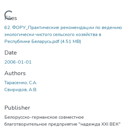
Loading...
Files
62. ФОРУ_Практические рекомендации по ведению
экологически чистого сельского хозяйства в
Республике Беларусь.pdf
(4.51 MB)
Date
2006-01-01
Authors
Тарасенко, С.А.
Свиридов, А.В.
Publisher
Белорусско-германское совместное
благотворительное предприятие "надежда XXI ВЕК"