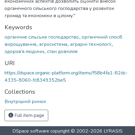
економічних аспектів дозволить оцінити внесок
органічного сільського господарства у розвиток
громад та економіки в цілому."
Keywords
органічне сільське господарство,
,
органічний спосіб
вирощування,
,
агросистема,
,
аграрні технології,
,
здоров’я людини,
,
стан довкілля
URI
https://dspace.organic-platform.org/items/f58b4fa1-82dc-
4335-8060-fc8349352be5
Collections
Внутрішній ринок
Full item page
DSpace software
copyright © 2002-2026
LYRASIS