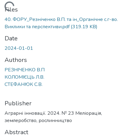
Loading...
Files
40. ФОРУ_Резніченко В.П. та ін_Органічне с.г-во.
Виклики та перспективи.pdf
(319.19 KB)
Date
2024-01-01
Authors
РЕЗНІЧЕНКО В.П
КОЛОМІЄЦЬ Л.В.
СТЕФАНЮК C.В.
Publisher
Аграрні інновації. 2024. № 23 Меліорація,
землеробство, рослинництво
Abstract