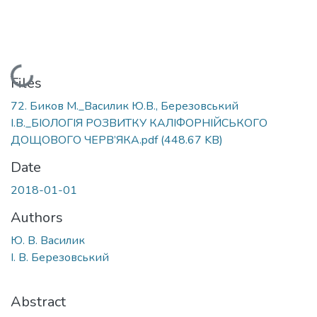
Loading...
Files
72. Биков М._Василик Ю.В., Березовський
І.В._БІОЛОГІЯ РОЗВИТКУ КАЛІФОРНІЙСЬКОГО
ДОЩОВОГО ЧЕРВ’ЯКА.pdf
(448.67 KB)
Date
2018-01-01
Authors
Ю. В. Василик
І. В. Березовський
Abstract