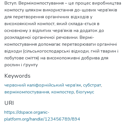
Вступ. Вермікомпостування – це процес виробництва
компосту шляхом використання до-щових черв’яків
для перетворення органічних відходів у
високоякісний компост, який склада-ється в
основному з відлитих черв’яків на додаток до
розкладеної органічної речовини. Вермі-
компостування допомагає перетворювати органічні
відходи (сільськогосподарські відходи, гній тварин і
побутове сміття) на високопоживні добрива для
рослин і ґрунту
Keywords
червоний каліфорнійський черв’як
,
субстрат
,
вермікомпостування
,
компостер
,
біогумус
URI
https://dspace.organic-
platform.org/handle/123456789/894