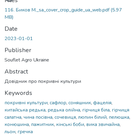
Files
116. Биков М._sa_cover_crop_guide_ua_web.pdf
(5.97
MB)
Date
2023-01-01
Publisher
Souflet Agro Ukraine
Abstract
Довідник про покривні культури
Keywords
покривні культури
,
сафлор
,
соняшник
,
фацелія
,
китайська редька
,
редька олійна
,
гірчиця біла
,
гірчиця
салатна
,
чина посівна
,
сочевиця
,
люпин білий
,
пелюшка
,
конюшина
,
пажитник
,
кінські боби
,
вика звичайна
,
льон
,
гречка