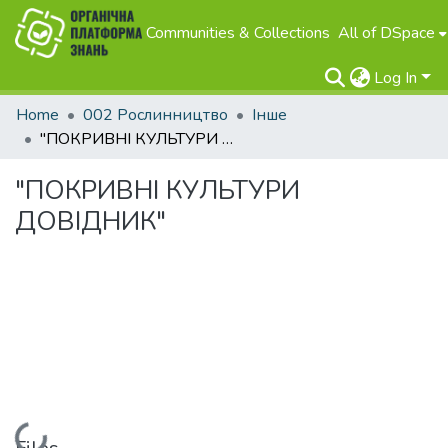
Communities & Collections
All of DSpace
Log In
Home
002 Рослинництво
Інше
"ПОКРИВНІ КУЛЬТУРИ ДОВІДНИК"
"ПОКРИВНІ КУЛЬТУРИ
ДОВІДНИК"
Loading...