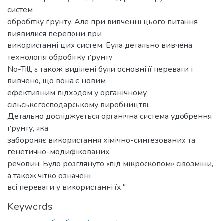
систем
обробітку ґрунту. Але при вивченні цього питання
виявилися перепони при
використанні цих систем. Була детально вивчена
технологія обробітку ґрунту
No-Till, а також виділені були основні її переваги і
вивчено, що вона є новим
ефективним підходом у органічному
сільськогосподарському виробництві.
Детально досліджується органічна система удобрення
ґрунту, яка
забороняє використання хімічно-синтезованих та
генетично-модифікованих
речовин. Було розглянуто «під мікроскопом» сівозміни,
а також чітко означені
всі переваги у використанні їх."
Keywords