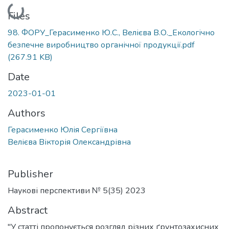
Loading...
Files
98. ФОРУ_Герасименко Ю.С., Велієва В.О._Екологічно
безпечне виробництво органічної продукції.pdf
(267.91 KB)
Date
2023-01-01
Authors
Герасименко Юлія Сергіївна
Велієва Вікторія Олександрівна
Publisher
Наукові перспективи № 5(35) 2023
Abstract
"У статті пропонується розгляд різних ґрунтозахисних